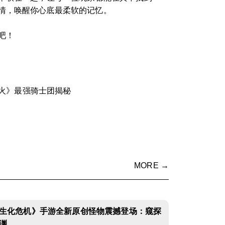
情，唤醒你心底最柔软的记忆。
吧！
火》最强骑士团揭秘
MORE →
生化危机》手游全新原创怪物震撼登场：窥探
渊