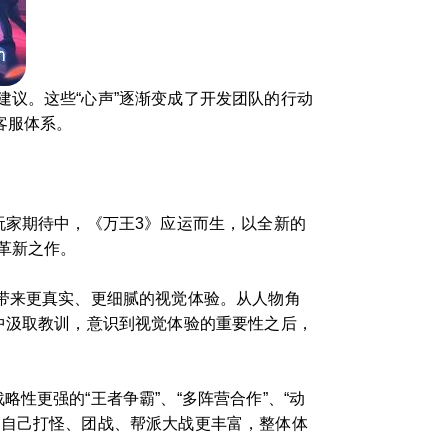
议。这些“心声”逐渐变成了开发团队的行动
客服体系。
玩家期待中，《万王3》应运而生，以全新的
革新之作。
带来更真实、更细腻的视觉体验。从人物角
中汲取教训，意识到视觉体验的重要性之后，
更强的“王者争霸”、“多阵营合作”、“动
，自己打怪、团战、帮派大战更丰富，整体体