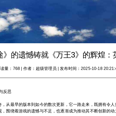
途》的遗憾铸就《万王3》的辉煌：
读量：768
|
作者：超级管理员
|
发布时间：2025-10-18 20:21:
忆与反思
奇，从最早的版本到如今的数次更新，它一路走来，既拥有令人
现，围绕着游戏的遗憾与不足，也逐渐成为推动其不断创新的动