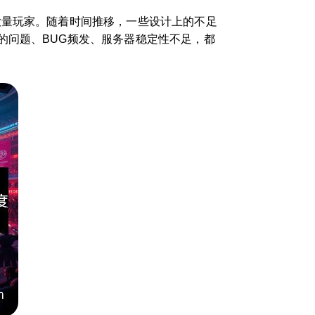
大量玩家。随着时间推移，一些设计上的不足
的问题、BUG频发、服务器稳定性不足，都