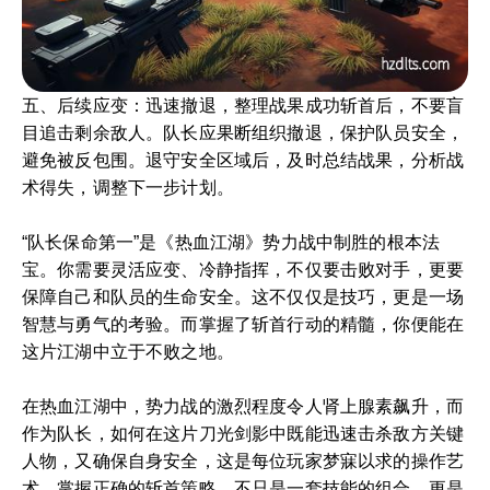
五、后续应变：迅速撤退，整理战果成功斩首后，不要盲
目追击剩余敌人。队长应果断组织撤退，保护队员安全，
避免被反包围。退守安全区域后，及时总结战果，分析战
术得失，调整下一步计划。
“队长保命第一”是《热血江湖》势力战中制胜的根本法
宝。你需要灵活应变、冷静指挥，不仅要击败对手，更要
保障自己和队员的生命安全。这不仅仅是技巧，更是一场
智慧与勇气的考验。而掌握了斩首行动的精髓，你便能在
这片江湖中立于不败之地。
在热血江湖中，势力战的激烈程度令人肾上腺素飙升，而
作为队长，如何在这片刀光剑影中既能迅速击杀敌方关键
人物，又确保自身安全，这是每位玩家梦寐以求的操作艺
术。掌握正确的斩首策略，不只是一套技能的组合，更是