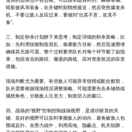
道具的选择也不容忽视。可以携带隐身药剂、瞬移卷轴、
暗影披风等装备，在关键时刻悄然接近，然后突然爆发杀
机。不要让敌人反应过来，要做到“出其不意，攻其不
备”。
三、制定秒杀计划静下来思考，制定详细的秒杀策略，比
如：先利用技能制造混乱，偷袭敌方目标，然后迅速围堵
确保其无路可退。整个过程要求队长对每个环节都了如指
掌，包括攻击的路径、撤退的路线、应对突发状况的应变
措施。
现场判断尤为重要。有些敌人可能异常狡猾或配合默契，
队长需要根据现场情况调整策略。可能需要先击杀辅助或
骚扰角色，分散敌人注意力，制造切入的窗口。
四、战场的“视野”控制控制战场视野，是成功斩首的关
键。良好的视野可以实时掌握敌人的动向，避免被敌人包
围或反扑。在势力战中，利用高地、隐蔽点、机关陷阱，